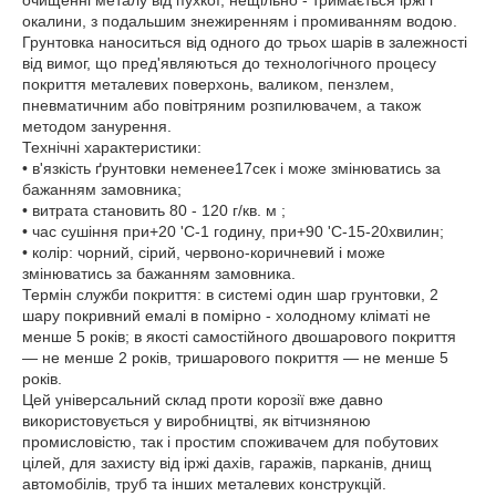
очищенні металу від пухкої, нещільно - тримається іржі і
окалини, з подальшим знежиренням і промиванням водою.
Грунтовка наноситься від одного до трьох шарів в залежності
від вимог, що пред'являються до технологічного процесу
покриття металевих поверхонь, валиком, пензлем,
пневматичним або повітряним розпилювачем, а також
методом занурення.
Технічні характеристики:
• в'язкість ґрунтовки неменее17сек і може змінюватись за
бажанням замовника;
• витрата становить 80 - 120 г/кв. м ;
• час сушіння при+20 'С-1 годину, при+90 'С-15-20хвилин;
• колір: чорний, сірий, червоно-коричневий і може
змінюватись за бажанням замовника.
Термін служби покриття: в системі один шар грунтовки, 2
шару покривний емалі в помірно - холодному кліматі не
менше 5 років; в якості самостійного двошарового покриття
— не менше 2 років, тришарового покриття — не менше 5
років.
Цей універсальний склад проти корозії вже давно
використовується у виробництві, як вітчизняною
промисловістю, так і простим споживачем для побутових
цілей, для захисту від іржі дахів, гаражів, парканів, днищ
автомобілів, труб та інших металевих конструкцій.