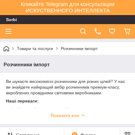
Кликайте Telegram для консультации
ИСКУСТВЕННОГО ИНТЕЛЛЕКТА
Sorbi
Товари та послуги
Розчинники імпорт
Розчинники імпорт
Ви шукаєте високоякісні розчинники для різних цілей? У нас
ви знайдете найкращий вибір розчинників преміум-класу,
вироблених провідними світовими виробниками.
Наші переваги:
Широкий асортимент
: Ми пропонуємо
різноманітність розчинників, що підходять для різних
Показати все
галузей, таких як промисловість, наукові дослідження
та багато іншого. Незалежно від ваших потреб, у нас є
відповідне рішення.
Сортування
0
Фільтри