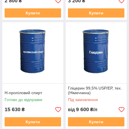
2 800
3 200
₴
₴
Купити
Купити
Гліцерин 99,5% USP/EP, тех.
Н-пропіловий спирт
(Німеччина)
Готово до відправки
Під замовлення
15 630
9 600
₴
від
₴/л
Купити
Купити