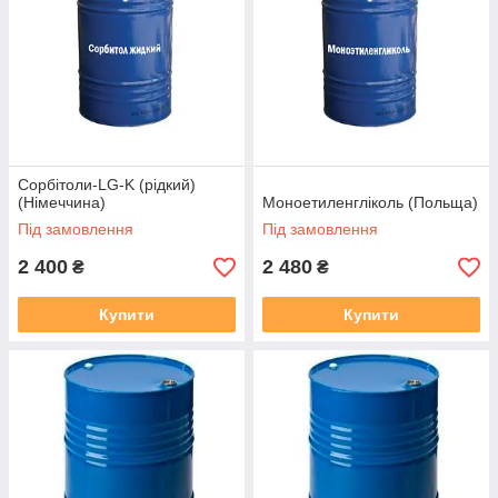
Сорбітоли-LG-K (рідкий)
(Німеччина)
Моноетиленгліколь (Польща)
Під замовлення
Під замовлення
2 400
2 480
₴
₴
Купити
Купити