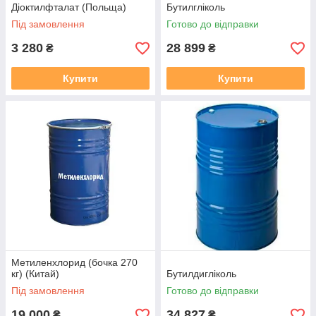
Діоктилфталат (Польща)
Бутилгліколь
Під замовлення
Готово до відправки
3 280
28 899
₴
₴
Купити
Купити
Метиленхлорид (бочка 270
кг) (Китай)
Бутилдигліколь
Під замовлення
Готово до відправки
19 000
34 827
₴
₴