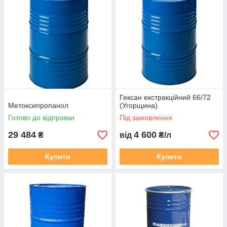
Гексан екстракційний 66/72
Метоксипропанол
(Угорщина)
Готово до відправки
Під замовлення
29 484
4 600
₴
від
₴/л
Купити
Купити