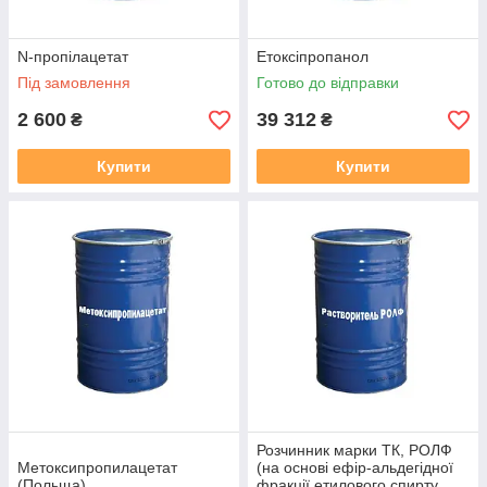
N-пропілацетат
Етоксіпропанол
Під замовлення
Готово до відправки
2 600
39 312
₴
₴
Купити
Купити
Розчинник марки ТК, РОЛФ
Метоксипропилацетат
(на основі ефір-альдегідної
(Польща)
фракції етилового спирту