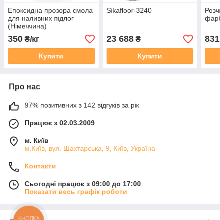
Епоксидна прозора смола
Sikafloor-3240
Розч
для наливних підлог
фар
(Німеччина)
350
23 688
831
₴/кг
₴
Купити
Купити
Про нас
97% позитивних з 142 відгуків за рік
Працює з 02.03.2009
м. Київ
м.Київ, вул. Шахтарська, 9, Київ, Україна
Контакти
Сьогодні працює з 09:00 до 17:00
Показати весь графік роботи
КНОПКА