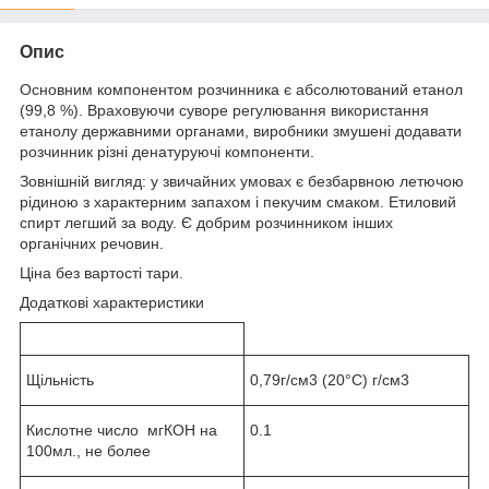
Опис
Основним компонентом розчинника є абсолютований етанол
(99,8 %). Враховуючи суворе регулювання використання
етанолу державними органами, виробники змушені додавати
розчинник різні денатуруючі компоненти.
Зовнішній вигляд: у звичайних умовах є безбарвною летючою
рідиною з характерним запахом і пекучим смаком. Етиловий
спирт легший за воду. Є добрим розчинником інших
органічних речовин.
Ціна без вартості тари.
Додаткові характеристики
Щільність
0,79г/см3 (20°C) г/см3
Кислотне число мгКОН на
0.1
100мл., не более