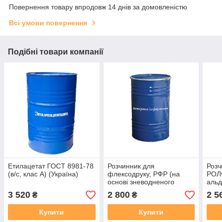
Повернення товару впродовж 14 днів за домовленістю
Всі умови повернення
Подібні товари компанії
Етилацетат ГОСТ 8981-78
Розчинник для
Розч
(в/с, клас А) (Україна)
флексодруку, РФР (на
РОЛФ
основі зневодненого
альд
флегмового компоненту
етил
3 520
2 800
2 5
₴
₴
ЕС) (Україна)
Укра
Купити
Купити