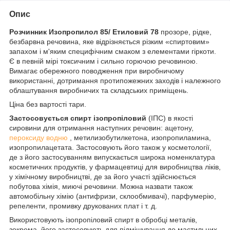
Опис
Розчинник Изопропилол 85/ Етиловий 78
прозоре, рідке,
безбарвна речовина, яке відрізняється різким «спиртовим»
запахом і м'яким специфічним смаком з елементами гіркоти.
Є в певній мірі токсичним і сильно горючою речовиною.
Вимагає обережного поводження при виробничому
використанні, дотримання протипожежних заходів і належного
облаштування виробничих та складських приміщень.
Ціна без вартості тари.
Застосовується спирт ізопропіловий
(ІПС) в якості
сировини для отримання наступних речовин: ацетону,
пероксиду водню
, метилизобутилкетона, изопропиламина,
изопропилацетата. Застосовують його також у косметології,
де з його застосуванням випускається широка номенклатура
косметичних продуктів, у фармацевтиці для виробництва ліків,
у хімічному виробництві, де за його участі здійснюється
побутова хімія, миючі речовини. Можна назвати також
автомобільну хімію (антифризи, склообмивачі), парфумерію,
репеленти, промивку друкованих плат і т. д.
Використовують ізопропіловий спирт в обробці металів,
зокрема, його застосовують для підмішування до мастильних