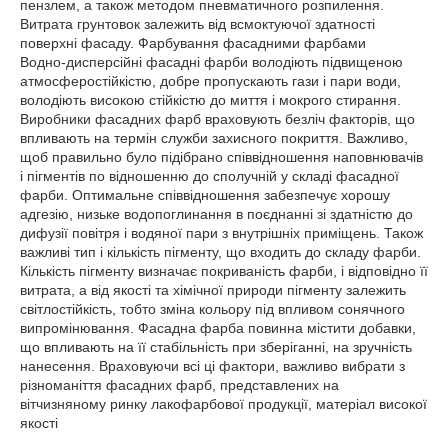
пензлем, а також методом пневматичного розпилення.
Витрата грунтовок залежить від всмоктуючої здатності
поверхні фасаду. Фарбування фасадними фарбами
Водно-дисперсійні фасадні фарби володіють підвищеною
атмосферостійкістю, добре пропускають гази і пари води,
володіють високою стійкістю до миття і мокрого стирання.
Виробники фасадних фарб враховують безліч факторів, що
впливають на термін служби захисного покриття. Важливо,
щоб правильно було підібрано співвідношення наповнювачів
і пігментів по відношенню до сполучній у складі фасадної
фарби. Оптимальне співвідношення забезпечує хорошу
адгезію, низьке водопоглинання в поєднанні зі здатністю до
дифузії повітря і водяної пари з внутрішніх приміщень. Також
важливі тип і кількість пігменту, що входить до складу фарби.
Кількість пігменту визначає покриваність фарби, і відповідно її
витрата, а від якості та хімічної природи пігменту залежить
світлостійкість, тобто зміна кольору під впливом сонячного
випромінювання. Фасадна фарба повинна містити добавки,
що впливають на її стабільність при зберіганні, на зручність
нанесення. Враховуючи всі ці фактори, важливо вибрати з
різноманіття фасадних фарб, представлених на
вітчизняному ринку лакофарбової продукції, матеріал високої
якості