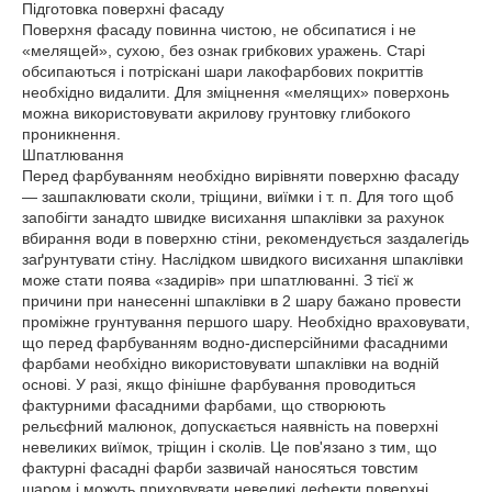
Підготовка поверхні фасаду
Поверхня фасаду повинна чистою, не обсипатися і не
«мелящей», сухою, без ознак грибкових уражень. Старі
обсипаються і потріскані шари лакофарбових покриттів
необхідно видалити. Для зміцнення «мелящих» поверхонь
можна використовувати акрилову грунтовку глибокого
проникнення.
Шпатлювання
Перед фарбуванням необхідно вирівняти поверхню фасаду
— зашпаклювати сколи, тріщини, виїмки і т. п. Для того щоб
запобігти занадто швидке висихання шпаклівки за рахунок
вбирання води в поверхню стіни, рекомендується заздалегідь
заґрунтувати стіну. Наслідком швидкого висихання шпаклівки
може стати поява «задирів» при шпатлюванні. З тієї ж
причини при нанесенні шпаклівки в 2 шару бажано провести
проміжне грунтування першого шару. Необхідно враховувати,
що перед фарбуванням водно-дисперсійними фасадними
фарбами необхідно використовувати шпаклівки на водній
основі. У разі, якщо фінішне фарбування проводиться
фактурними фасадними фарбами, що створюють
рельєфний малюнок, допускається наявність на поверхні
невеликих виїмок, тріщин і сколів. Це пов'язано з тим, що
фактурні фасадні фарби зазвичай наносяться товстим
шаром і можуть приховувати невеликі дефекти поверхні.