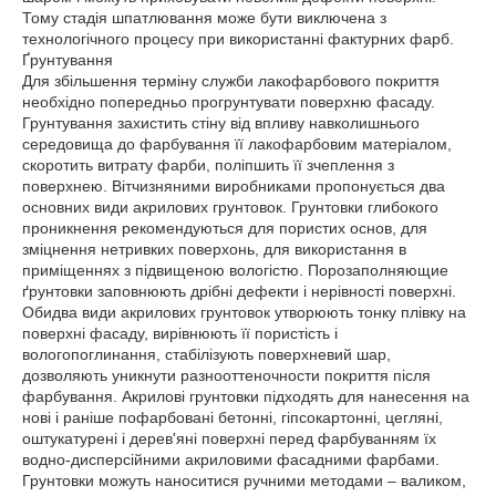
Тому стадія шпатлювання може бути виключена з
технологічного процесу при використанні фактурних фарб.
Ґрунтування
Для збільшення терміну служби лакофарбового покриття
необхідно попередньо прогрунтувати поверхню фасаду.
Грунтування захистить стіну від впливу навколишнього
середовища до фарбування її лакофарбовим матеріалом,
скоротить витрату фарби, поліпшить її зчеплення з
поверхнею. Вітчизняними виробниками пропонується два
основних види акрилових грунтовок. Грунтовки глибокого
проникнення рекомендуються для пористих основ, для
зміцнення нетривких поверхонь, для використання в
приміщеннях з підвищеною вологістю. Порозаполняющие
ґрунтовки заповнюють дрібні дефекти і нерівності поверхні.
Обидва види акрилових грунтовок утворюють тонку плівку на
поверхні фасаду, вирівнюють її пористість і
вологопоглинання, стабілізують поверхневий шар,
дозволяють уникнути разнооттеночности покриття після
фарбування. Акрилові грунтовки підходять для нанесення на
нові і раніше пофарбовані бетонні, гіпсокартонні, цегляні,
оштукатурені і дерев'яні поверхні перед фарбуванням їх
водно-дисперсійними акриловими фасадними фарбами.
Грунтовки можуть наноситися ручними методами – валиком,