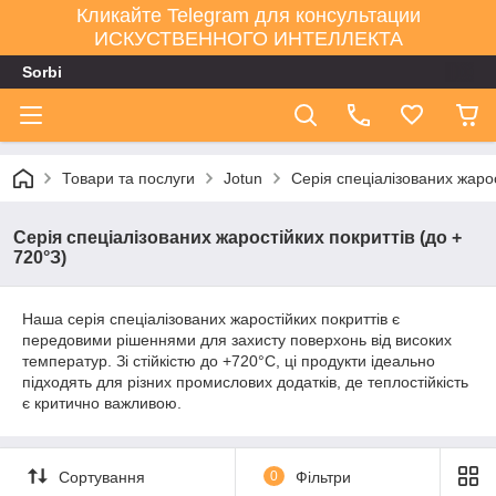
Кликайте Telegram для консультации
ИСКУСТВЕННОГО ИНТЕЛЛЕКТА
Sorbi
Товари та послуги
Jotun
Серія спеціалізованих жарос
Серія спеціалізованих жаростійких покриттів (до +
720°З)
Наша серія спеціалізованих жаростійких покриттів є
передовими рішеннями для захисту поверхонь від високих
температур. Зі стійкістю до +720°C, ці продукти ідеально
підходять для різних промислових додатків, де теплостійкість
є критично важливою.
Сортування
0
Фільтри