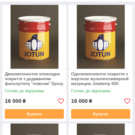
Двокомпонентне епоксидне
Однокомпонентні покриття з
покриття з додаванням
інертною мультиполимерной
фенолу/типу "новолак" Epoxy
матрицею Jotatemp 650
HR
Готово до відправки
Готово до відправки
16 000
16 000
₴
₴
Купити
Купити