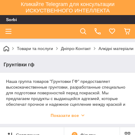
Кликайте Telegram для консультации
ИСКУСТВЕННОГО ИНТЕЛЛЕКТА
Sorbi
Товари та послуги
Дніпро-Контакт
Алкідні матеріали
Грунтівки гф
Наша группа товаров "Грунтовки ГФ" предоставляет
высококачественные грунтовки, разработанные специально
для подготовки поверхностей перед покраской. Мы
предлагаем продукты с выдающейся адгезией, которые
обеспечат прочное и надежное сцепление между краской и
поверхностью. Группа товаров включает в себя различные
Показати все
виды грунтовок ГФ, которые подходят для металла, дерева,
бетона и других материалов. Независимо от вашего проекта,
наши грунтовки ГФ обеспечат отличную пригодность к
нанесению краски и улучшат качество покрытия.
Сортування
0
Фільтри