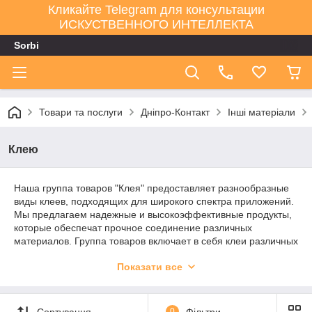
Кликайте Telegram для консультации
ИСКУСТВЕННОГО ИНТЕЛЛЕКТА
Sorbi
Товари та послуги
Дніпро-Контакт
Інші матеріали
Клею
Наша группа товаров "Клея" предоставляет разнообразные
виды клеев, подходящих для широкого спектра приложений.
Мы предлагаем надежные и высокоэффективные продукты,
которые обеспечат прочное соединение различных
материалов. Группа товаров включает в себя клеи различных
типов, включая моментальные, эпоксидные, и акриловые
Показати все
варианты. Независимо от вашего проекта, наши клеи
помогут вам достичь качественных и надежных соединений,
будь то в ремонте, творчестве или профессиональных
задачах.
Сортування
0
Фільтри