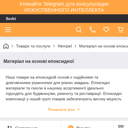
Кликайте Telegram для консультации
ИСКУСТВЕННОГО ИНТЕЛЛЕКТА
Sorbi
Товари та послуги
Hempel
Матеріал на основі епокс
Матеріал на основі епоксидної
Наші товари на епоксидній основі є надійними та
довговічними рішеннями для різних завдань. Епоксидні
матеріали та смоли в нашому асортименті ідеально
підходять для будівництва, ремонту та реставрації. Епоксидні
композиції у нашій групі товарів забезпечують високу міцність
та стійкість до хімічних впливів, що робить їх ідеальним
Показати все
вибором для професіоналів та домашніх майстрів, які
бажають отримати надійні результати.
Сортування
0
Фільтри