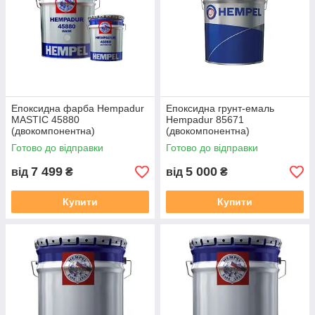
Епоксидна фарба Hempadur
Епоксидна грунт-емаль
MASTIC 45880
Hempadur 85671
(двокомпонентна)
(двокомпонентна)
Готово до відправки
Готово до відправки
7 499
5 000
від
₴
від
₴
Купити
Купити