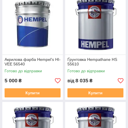
Акрилова фарба Hempel's HI-
Ґрунтовка Hempathane HS
VEE 56540
55610
Готово до відправки
Готово до відправки
5 000
8 035
₴
від
₴
Купити
Купити