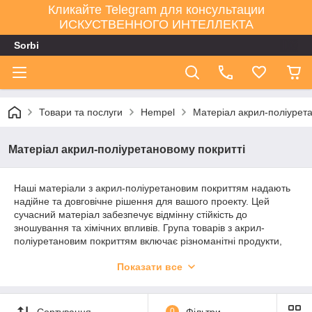
Кликайте Telegram для консультации
ИСКУСТВЕННОГО ИНТЕЛЛЕКТА
Sorbi
Товари та послуги
Hempel
Матеріал акрил-поліурета
Матеріал акрил-поліуретановому покритті
Наші матеріали з акрил-поліуретановим покриттям надають
надійне та довговічне рішення для вашого проекту. Цей
сучасний матеріал забезпечує відмінну стійкість до
зношування та хімічних впливів. Група товарів з акрил-
поліуретановим покриттям включає різноманітні продукти,
готові поліпшити зовнішній вигляд і міцність вашої поверхні.
Показати все
Незалежно від того, чи потрібне вам рішення для оновлення
підлоги, меблів або інших об'єктів, цей матеріал забезпечить
високу якість та тривалий термін служби.
Сортування
0
Фільтри