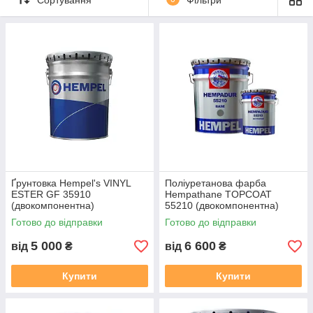
Ґрунтовка Hempel's VINYL
Поліуретанова фарба
ESTER GF 35910
Hempathane TOPCOAT
(двокомпонентна)
55210 (двокомпонентна)
Готово до відправки
Готово до відправки
5 000
6 600
від
₴
від
₴
Купити
Купити