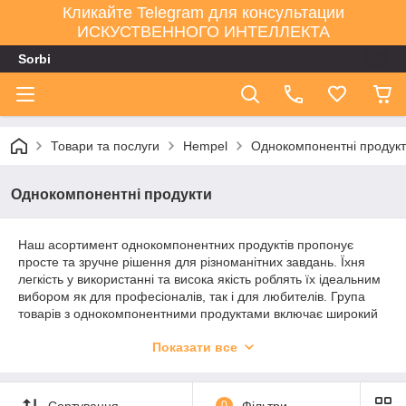
Кликайте Telegram для консультации
ИСКУСТВЕННОГО ИНТЕЛЛЕКТА
Sorbi
Товари та послуги
Hempel
Однокомпонентні продук
Однокомпонентні продукти
Наш асортимент однокомпонентних продуктів пропонує
просте та зручне рішення для різноманітних завдань. Їхня
легкість у використанні та висока якість роблять їх ідеальним
вибором як для професіоналів, так і для любителів. Група
товарів з однокомпонентними продуктами включає широкий
спектр матеріалів, починаючи від клеїв і герметиків і
Показати все
закінчуючи фарбами і покриттями. Незалежно від вашого
проекту, наші однокомпонентні продукти забезпечать надійне
та ефективне рішення.
Сортування
0
Фільтри