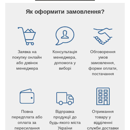
Як оформити замовлення?
Заявка на
Консультація
Обговорення
покупку онлайн
менеджера,
умов
або дзвінок
допомога у
замовлення,
менеджера
виборі
форми оплати,
постачання
Повна
Відправка
Отримання
передплата або
продукції до
товару у
оплата за
будь-якого міста
відділенні
пересилання
України
служби доставки