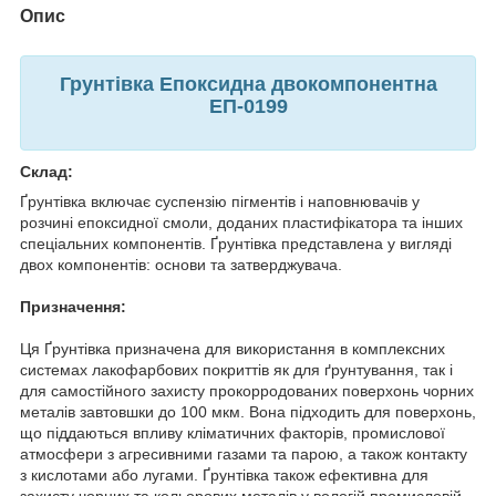
Опис
Грунтівка Епоксидна двокомпонентна
ЕП-0199
Склад:
Ґрунтівка включає суспензію пігментів і наповнювачів у
розчині епоксидної смоли, доданих пластифікатора та інших
спеціальних компонентів. Ґрунтівка представлена у вигляді
двох компонентів: основи та затверджувача.
Призначення:
Ця Ґрунтівка призначена для використання в комплексних
системах лакофарбових покриттів як для ґрунтування, так і
для самостійного захисту прокорродованих поверхонь чорних
металів завтовшки до 100 мкм. Вона підходить для поверхонь,
що піддаються впливу кліматичних факторів, промислової
атмосфери з агресивними газами та парою, а також контакту
з кислотами або лугами. Ґрунтівка також ефективна для