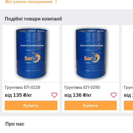
Всі умови повернення
Подібні товари компанії
Грунтівка ЕП-0228
Грунтівка ЕП-0280
Грун
135
136
від
₴/кг
від
₴/кг
від
Купити
Купити
Про нас