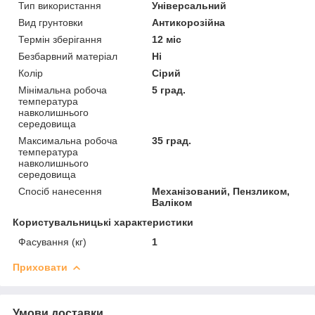
Тип використання
Універсальний
Вид грунтовки
Антикорозійна
Термін зберігання
12 міс
Безбарвний матеріал
Ні
Колір
Сірий
Мінімальна робоча
5 град.
температура
навколишнього
середовища
Максимальна робоча
35 град.
температура
навколишнього
середовища
Спосіб нанесення
Механізований, Пензликом,
Валіком
Користувальницькі характеристики
Фасування (кг)
1
Приховати
Умови доставки