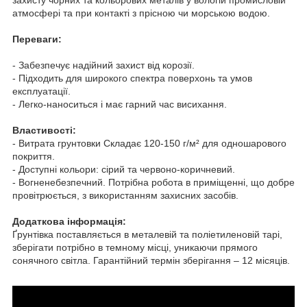
захисту чорних та кольорових металів у вологій промисловій
атмосфері та при контакті з прісною чи морською водою.
Переваги:
- Забезпечує надійний захист від корозії.
- Підходить для широкого спектра поверхонь та умов
експлуатації.
- Легко-наноситься і має гарний час висихання.
Властивості:
- Витрата грунтовки Складає 120-150 г/м² для одношарового
покриття.
- Доступні кольори: сірий та червоно-коричневий.
- Вогненебезпечний. Потрібна робота в приміщенні, що добре
провітрюється, з використанням захисних засобів.
Додаткова інформація:
Ґрунтівка поставляється в металевій та поліетиленовій тарі,
зберігати потрібно в темному місці, уникаючи прямого
сонячного світла. Гарантійний термін зберігання – 12 місяців.