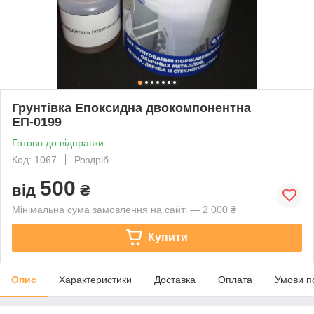
Грунтівка Епоксидна двокомпонентна
ЕП-0199
Готово до відправки
Код: 1067
Роздріб
500
від
₴
Мінімальна сума замовлення на сайті — 2 000 ₴
Купити
Опис
Характеристики
Доставка
Оплата
Умови п