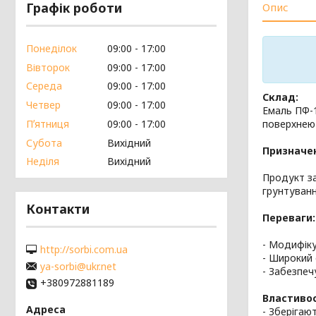
Графік роботи
Опис
Понеділок
09:00
17:00
Вівторок
09:00
17:00
Середа
09:00
17:00
Склад:
Четвер
09:00
17:00
Емаль ПФ-1
поверхнею
Пʼятниця
09:00
17:00
Субота
Вихідний
Призначе
Неділя
Вихідний
Продукт з
грунтуванн
Контакти
Переваги:
- Модифіку
http://sorbi.com.ua
- Широкий 
ya-sorbi@ukr.net
- Забезпеч
+380972881189
Властивос
- Зберігаю