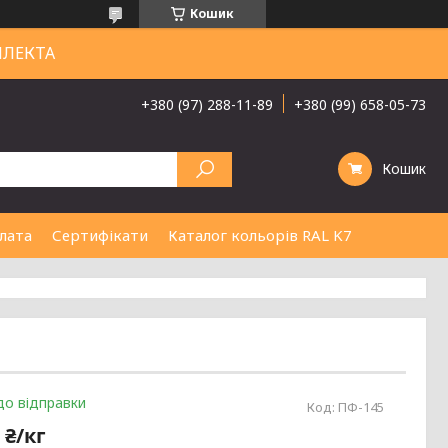
Кошик
ЛЛЕКТА
+380 (97) 288-11-89
+380 (99) 658-05-73
Кошик
лата
Сертифікати
Каталог кольорів RAL K7
до відправки
Код:
ПФ-145
 ₴/кг