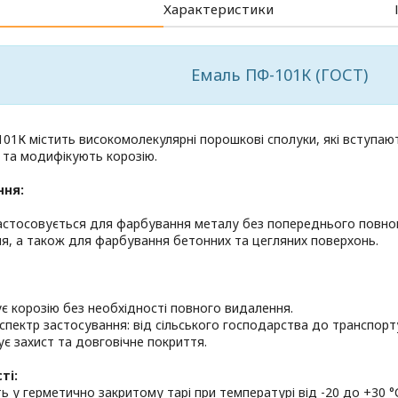
Характеристики
Емаль ПФ-101К (ГОСТ)
01К містить високомолекулярні порошкові сполуки, які вступаю
 та модифікують корозію.
ння:
астосовується для фарбування металу без попереднього повног
я, а також для фарбування бетонних та цегляних поверхонь.
є корозію без необхідності повного видалення.
спектр застосування: від сільського господарства до транспорт
ує захист та довговічне покриття.
ті:
ть у герметично закритому тарі при температурі від -20 до +30 °