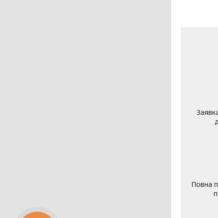
Заявк
Повна п
п