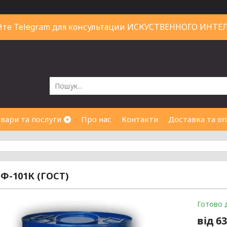
йте Telegram для консультации ИСКУСТВЕННОГО ИНТЕ
вари та послуги
Про нас
Контакти
Доставка та оп
Ф-101К (ГОСТ)
Готово 
від
63