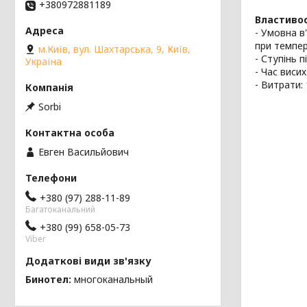
+380972881189
Властивос
- Умовна в
при темпер
м.Київ, вул. Шахтарська, 9, Київ,
- Ступінь п
Україна
- Час виси
- Витрати: 
Sorbi
Евген Васильйович
+380 (97) 288-11-89
Багатоканальний
+380 (99) 658-05-73
Viber
Бинотел
многоканальный