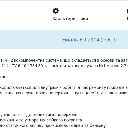
Характеристики
Емаль ЕП-2114 (ГОСТ)
114 - двокомпонентна система, що складається з основи та зат
П-2114 ТУ 6-10-1784-80 та каністри затверджувача №1 масою 2,7 к
ння:
користовується для внутрішніх робіт під час ремонту приладів 
 сталевих нержавіючих поверхонь з вуглецевої сталі, включаюч
упінь адгезії до різних типів поверхонь.
исихання та утворення стійкого покриття.
ь до статичного впливу промислової оливи та бензину.