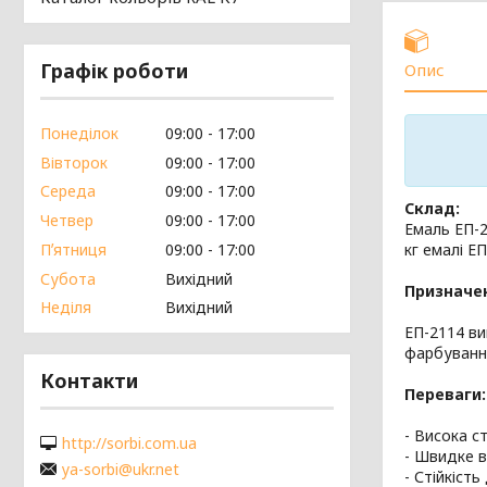
Графік роботи
Опис
Понеділок
09:00
17:00
Вівторок
09:00
17:00
Середа
09:00
17:00
Склад:
Четвер
09:00
17:00
Емаль ЕП-2
кг емалі Е
Пʼятниця
09:00
17:00
Субота
Вихідний
Призначе
Неділя
Вихідний
ЕП-2114 ви
фарбування
Контакти
Переваги:
- Висока ст
http://sorbi.com.ua
- Швидке в
ya-sorbi@ukr.net
- Стійкіст