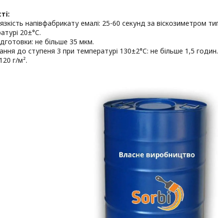
ті:
'язкість напівфабрикату емалі: 25-60 секунд за віскозиметром т
атурі 20±°C.
ідготовки: не більше 35 мкм.
хання до ступеня 3 при температурі 130±2°C: не більше 1,5 годин.
120 г/м².