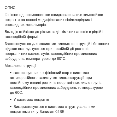
ОПИС
Фінішне однокомпонентне швидковисихаюче химстойкоє
покриття на основі модифікованих вінілхлорідних і
епоксидних кополімерів.
Володіє стійкістю до різних видів хімічних агентів в рідкій і
газоподібній формі.
Застосовується для захист металевих конструкцій і бетонних
підстав експлуатуються при постійній дії розчинів
неорганічних кислот, лугів, газоподібних промислових
забруднень температурою до 60°С.
Металоконструкції
застосовується як фінішний шар в системах
антикорозійного захисту металоконструкцій при
постійному впливі розчинів неорганічних кислот, лугів,
газоподібних промислових забруднень температурою
до 60C.
У системах покриття
Використовується в системах з ґрунтувальними
покриттями типу Винилан 02ВЕ