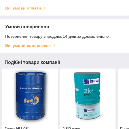
Всі умови оплати
Умови повернення
Повернення товару впродовж 14 днів за домовленістю
Всі умови повернення
Подібні товари компанії
Ґрунт НЦ-081
2 КР аква -
Гідр