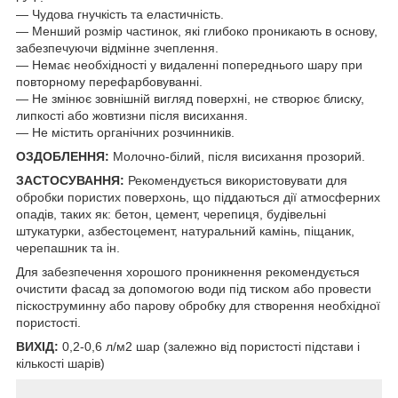
— Чудова гнучкість та еластичність.
— Менший розмір частинок, які глибоко проникають в основу,
забезпечуючи відмінне зчеплення.
— Немає необхідності у видаленні попереднього шару при
повторному перефарбовуванні.
— Не змінює зовнішній вигляд поверхні, не створює блиску,
липкості або жовтизни після висихання.
— Не містить органічних розчинників.
ОЗДОБЛЕННЯ:
Молочно-білий, після висихання прозорий.
ЗАСТОСУВАННЯ:
Рекомендується використовувати для
обробки пористих поверхонь, що піддаються дії атмосферних
опадів, таких як: бетон, цемент, черепиця, будівельні
штукатурки, азбестоцемент, натуральний камінь, піщаник,
черепашник та ін.
Для забезпечення хорошого проникнення рекомендується
очистити фасад за допомогою води під тиском або провести
піскоструминну або парову обробку для створення необхідної
пористості.
ВИХІД:
0,2-0,6 л/м2 шар (залежно від пористості підстави і
кількості шарів)