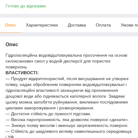
Готово до відправки
Опис
Характеристики
Доставка
Оплата
Умови п
Опис
Гідроізоляційна водовідштовхувальна просочення на основі
силоксанових смол у водній дисперсії для пористих
поверхонь.
ВЛАСТИВОСТІ:
— Продукт відкритопористий, після висушування не утворює
плівку, надає обробленим поверхням водовідштовхувальні і
гідроізоляційні властивості захищаючи від проникнення
дощової води або піднімається капілярної вологи. Завдяки
цьому можна запобігти руйнування, викликані послідовними
циклами заморожування і розморожування.
— Достатня стійкість до лужності підстави.
— Висока паропроникність, яка дозволяє поверхні «дихати».
— Знижує появу висолів і зменшує загрязняемость поверхні.
— Стійкість до шкідливого впливу навколишнього середовища
і УФ.