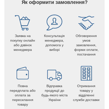
Як оформити замовлення?
Заявка на
Консультація
Обговорення
покупку онлайн
менеджера,
умов
або дзвінок
допомога у
замовлення,
менеджера
виборі
форми оплати,
постачання
Повна
Відправка
Отримання
передплата або
продукції до
товару у
оплата за
будь-якого міста
відділенні
пересилання
України
служби доставки
товару