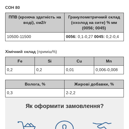
СОН 80
ППВ (кроюча здатність на
Гранулометричний склад
воді), см2/г
(охолод на сите) % мм
(0056; 0045)
10500-11500
0056:
0,1-0,27
0045:
0,2-0,4
Хімічний склад
(приміш%)
Fe
Si
Cu
Mn
0,2
0,2
0,01
0,006-0,008
Волога, %
Жирові добавки, %
0,3
2-2,2
Як оформити замовлення?