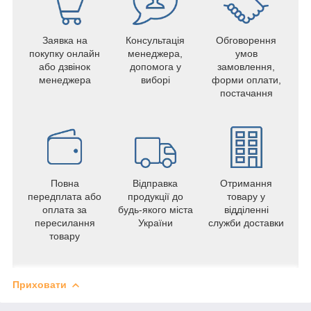
Заявка на
Консультація
Обговорення
покупку онлайн
менеджера,
умов
або дзвінок
допомога у
замовлення,
менеджера
виборі
форми оплати,
постачання
Повна
Відправка
Отримання
передплата або
продукції до
товару у
оплата за
будь-якого міста
відділенні
пересилання
України
служби доставки
товару
Приховати