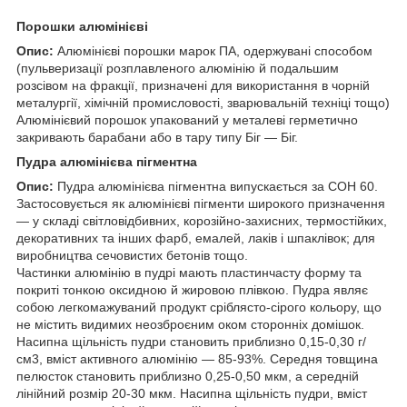
Порошки алюмінієві
Опис:
Алюмінієві порошки марок ПА, одержувані способом
(пульверизації розплавленого алюмінію й подальшим
розсівом на фракції, призначені для використання в чорній
металургії, хімічній промисловості, зварювальній техніці тощо)
Алюмінієвий порошок упакований у металеві герметично
закривають барабани або в тару типу Біг — Біг.
Пудра алюмінієва пігментна
Опис:
Пудра алюмінієва пігментна випускається за СОН 60.
Застосовується як алюмінієві пігменти широкого призначення
— у складі світловідбивних, корозійно-захисних, термостійких,
декоративних та інших фарб, емалей, лаків і шпаклівок; для
виробництва сечовистих бетонів тощо.
Частинки алюмінію в пудрі мають пластинчасту форму та
покриті тонкою оксидною й жировою плівкою. Пудра являє
собою легкомажуваний продукт сріблясто-сірого кольору, що
не містить видимих неозброєним оком сторонніх домішок.
Насипна щільність пудри становить приблизно 0,15-0,30 г/
см3, вміст активного алюмінію — 85-93%. Середня товщина
пелюсток становить приблизно 0,25-0,50 мкм, а середній
лінійний розмір 20-30 мкм. Насипна щільність пудри, вміст