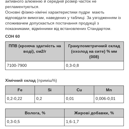
активного алюмінію й середній розмір часток не
регламентуються.
Основні фізико-хімічні характеристики пудри мають
відповідати вимогам, наведених у таблиці. За узгодженням із
споживачем допускається постачання продукції з
показниками, відмінними від встановлених Стандартом.
СОН 60
ППВ (кроюча здатність на
Гранулометричний склад
воді), см2/г
(охолод на сите) % мм
(008)
7100-7900
0,3-0,8
Хімічний склад
(приміш%)
Fe
Si
Cu
Mn
0,2-0,22
0,2
0,01
0,006-0,01
Волога, %
Жирові добавки, %
0,3-0,5
1,6-1,7