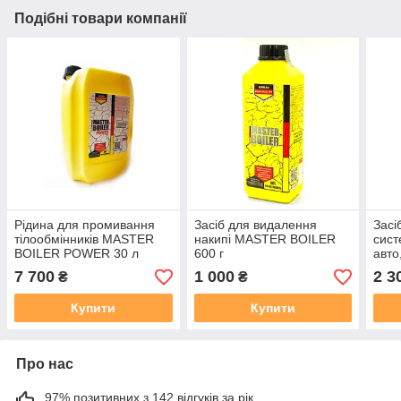
Подібні товари компанії
Рідина для промивання
Засіб для видалення
Засі
тілообмінників MASTER
накипі MASTER BOILER
сист
BOILER POWER 30 л
600 г
авто
RAD
7 700
1 000
2 3
₴
₴
Купити
Купити
Про нас
97% позитивних з 142 відгуків за рік