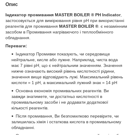
Опис
Індикатор промивання MASTER BOILER ® PH Indicator
,
застосовується для вимірювання рівня pH при використанні
реагентів для промивання
MASTER BOILER
®
. є незамінним
засобом в Промивання нагріваючого і теплообмінного
обладнання.
Переваги:
Індикатор Промивки показують, чи середовище
нейтральне, кисле або лужне. Наприклад, чиста вода
має 7 рівні pH, що є нейтральним значенням. Значення
нижче означають високий рівень кислотності рідини,
значення вище відповідають лужі. Максимальний рівень
кислоти = 1 pH, а максимальний лужний знак = 14 pH
Основна економія промивальних реагентів. Ви
завжди знатимете, чи достатньо кислотності в
промивальному засоби і не додавати додаткової
кількості реагентів.
Після промивання, Ви безпомилково перевірите, чи
залишилась хімія і остаткова кислота в промивальному
обладнанні.