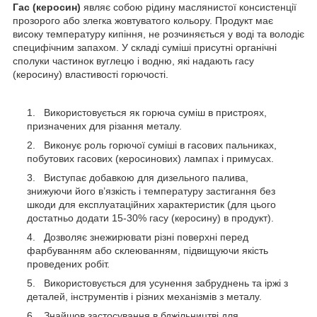
Гас (керосин)
являє собою рідину маслянистої консистенції
прозорого або злегка жовтуватого кольору. Продукт має
високу температуру кипіння, не розчиняється у воді та володіє
специфічним запахом. У складі суміші присутні органічні
сполуки частинок вуглецю і водню, які надають гасу
(керосину) властивості горючості.
Використовується як горюча суміш в пристроях,
призначених для різання металу.
Виконує роль горючої суміші в гасових пальниках,
побутових гасових (керосинових) лампах і примусах.
Виступає добавкою для дизельного палива,
знижуючи його в’язкість і температуру застигання без
шкоди для експлуатаційних характеристик (для цього
достатньо додати 15-30% гасу (керосину) в продукт).
Дозволяє знежирювати різні поверхні перед
фарбуванням або склеюванням, підвищуючи якість
проведених робіт.
Використовується для усунення забруднень та іржі з
деталей, інструментів і різних механізмів з металу.
Знайшов застосування в бджільництві для