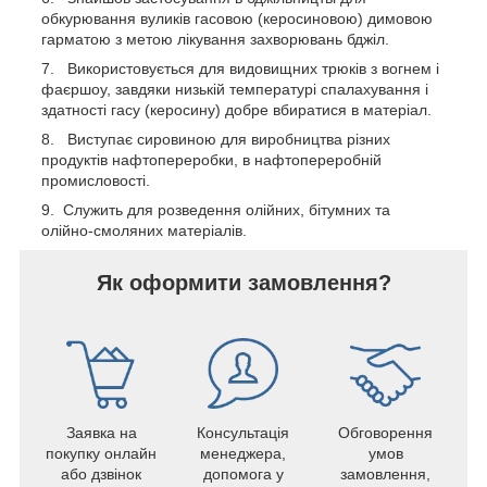
обкурювання вуликів гасовою (керосиновою) димовою
гарматою з метою лікування захворювань бджіл.
Використовується для видовищних трюків з вогнем і
фаєршоу, завдяки низькій температурі спалахування і
здатності гасу (керосину) добре вбиратися в матеріал.
Виступає сировиною для виробництва різних
продуктів нафтопереробки, в нафтопереробній
промисловості.
Служить для розведення олійних, бітумних та
олійно-смоляних матеріалів.
Як оформити замовлення?
Заявка на
Консультація
Обговорення
покупку онлайн
менеджера,
умов
або дзвінок
допомога у
замовлення,