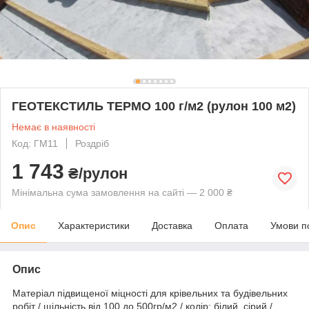
ГЕОТЕКСТИЛЬ ТЕРМО 100 г/м2 (рулон 100 м2)
Немає в наявності
Код: ГМ11
Роздріб
1 743
₴/рулон
Мінімальна сума замовлення на сайті — 2 000 ₴
Опис
Характеристики
Доставка
Оплата
Умови п
Опис
Матеріал підвищеної міцності для крівельних та будівельних
робіт / щільність від 100 до 500гр/м2 / колір: білий, сірий /