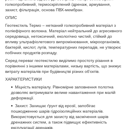
голкопробивний, термоскріплений /дренаж, армування,
захист, фільтрація, основа ПВХ-мембран.
ОПИС
Геотекстиль Термо – нетканий голкопробивний матеріал з
поліефірного волокна. Матеріал нейтральний до агресивного
середовища, нетоксичний, екологічно чистий, стійкий до
впливу ультрафіолетового випромінювання, мікроорганізмів,
бактерій, кислот, лугів, температурних перепадів, не утворює
побічних продуктів розпаду.
Серед переваг геотекстилю виділимо простоту різання в
порівнянні з іншими матеріалами, низьку вартість, що знижує
витрату матеріалів при будівництві різних об’єктів.
ХАРАКТЕРИСТИКИ
Міцність матеріалу. Рівномірне заповнення полотна
дозволяє витримувати велике навантаження при малій
деформації.
Захист. Захищає ґрунт від ерозії, запобігає
пошкодженню шарів гідроізоляційних матеріалів.
Використовується для захисту від засмічення шарів
дренажних систем, а також підвищує ефективність
експлуатації дренажів.