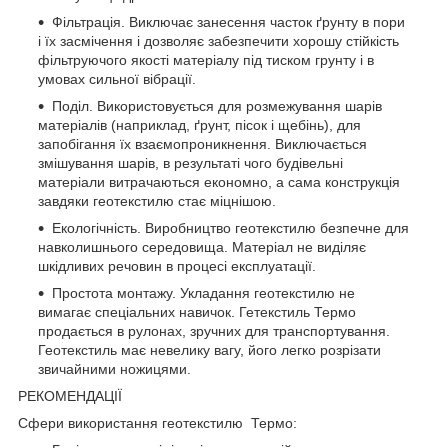
Фільтрація. Виключає занесення часток ґрунту в пори
і їх засмічення і дозволяє забезпечити хорошу стійкість
фільтруючого якості матеріалу під тиском грунту і в
умовах сильної вібрації.
Поділ. Використовується для розмежування шарів
матеріалів (наприклад, ґрунт, пісок і щебінь), для
запобігання їх взаємопроникнення. Виключається
змішування шарів, в результаті чого будівельні
матеріали витрачаються економно, а сама конструкція
завдяки геотекстилю стає міцнішою.
Екологічність. Виробництво геотекстилю безпечне для
навколишнього середовища. Матеріал не виділяє
шкідливих речовин в процесі експлуатації.
Простота монтажу. Укладання геотекстилю не
вимагає спеціальних навичок. Гетекстиль Термо
продається в рулонах, зручних для транспортування.
Геотекстиль має невелику вагу, його легко розрізати
звичайними ножицями.
РЕКОМЕНДАЦІЇ
Сфери використання геотекстилю Термо: