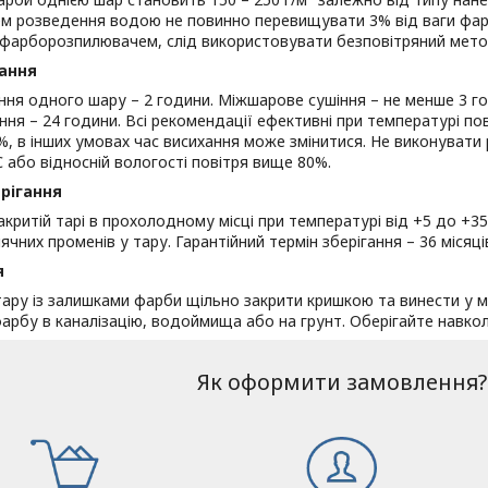
ем розведення водою не повинно перевищувати 3% від ваги фа
 фарборозпилювачем, слід використовувати безповітряний мето
хання
ння одного шару – 2 години. Міжшарове сушіння – не менше 3 г
ня – 24 години. Всі рекомендації ефективні при температурі пові
%, в інших умовах час висихання може змінитися. Не виконувати
 або відносній вологості повітря вище 80%.
рігання
акритій тарі в прохолодному місці при температурі від +5 до +
ячних променів у тару. Гарантійний термін зберігання – 36 місяців
я
ру із залишками фарби щільно закрити кришкою та винести у мі
арбу в каналізацію, водоймища або на грунт. Оберігайте навк
Як оформити замовлення?