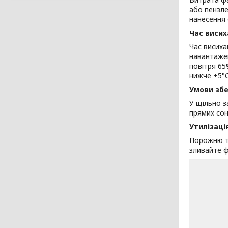
або пензл
нанесення
Час виси
Час висиха
навантажен
повітря 65
нижче +5°С
Умови збе
У щільно з
прямих сон
Утилізаці
Порожню та
зливайте ф