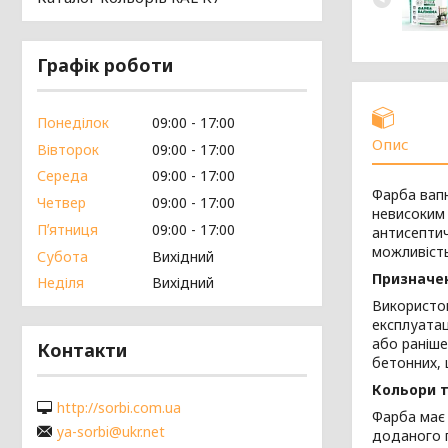
Графік роботи
Понеділок
09:00
17:00
Опис
Вівторок
09:00
17:00
Середа
09:00
17:00
Фарба вапн
Четвер
09:00
17:00
невисоким 
Пʼятниця
09:00
17:00
антисептич
можливість
Субота
Вихідний
Призначе
Неділя
Вихідний
Використов
експлуатац
або раніше
Контакти
бетонних, 
Кольори 
http://sorbi.com.ua
Фарба має 
ya-sorbi@ukr.net
доданого 