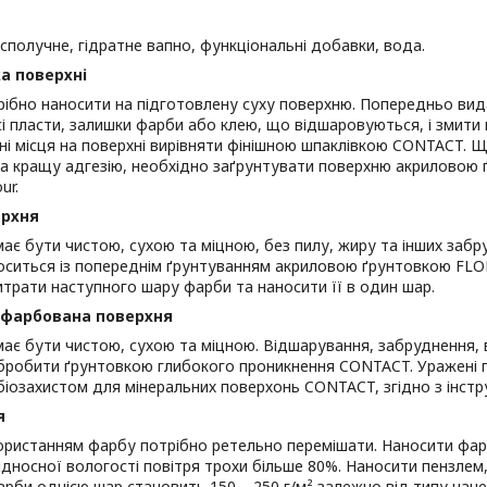
сполучне, гідратне вапно, функціональні добавки, вода.
а поверхні
ібно наносити на підготовлену суху поверхню. Попередньо вид
сі пласти, залишки фарби або клею, що відшаровуються, і змит
 місця на поверхні вирівняти фінішною шпаклівкою CONTACT. Щ
та кращу адгезію, необхідно заґрунтувати поверхню акриловою
ur.
ерхня
ає бути чистою, сухою та міцною, без пилу, жиру та інших забр
ситься із попереднім ґрунтуванням акриловою ґрунтовкою FLOR
витрати наступного шару фарби та наносити її в один шар.
офарбована поверхня
ає бути чистою, сухою та міцною. Відшарування, забруднення, 
бробити ґрунтовкою глибокого проникнення CONTACT. Уражені г
іозахистом для мінеральних поверхонь CONTACT, згідно з інстр
я
ристанням фарбу потрібно ретельно перемішати. Наносити фарб
ідносної вологості повітря трохи більше 80%. Наносити пензле
рби однією шар становить 150 – 250 г/м² залежно від типу нан