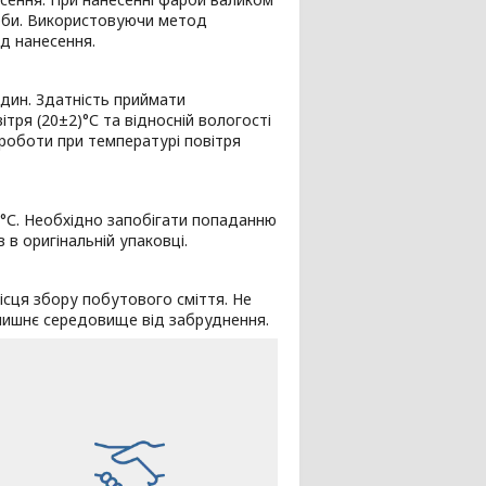
рби. Використовуючи метод
д нанесення.
один. Здатність приймати
тря (20±2)°С та відносній вологості
 роботи при температурі повітря
35°С. Необхідно запобігати попаданню
 в оригінальній упаковці.
сця збору побутового сміття. Не
олишнє середовище від забруднення.