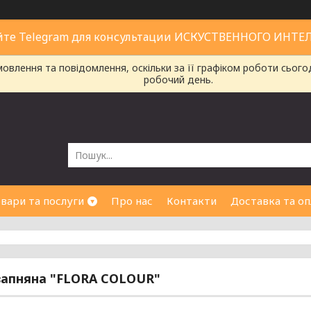
йте Telegram для консультации ИСКУСТВЕННОГО ИНТЕ
влення та повідомлення, оскільки за її графіком роботи сього
робочий день.
вари та послуги
Про нас
Контакти
Доставка та оп
вапняна "FLORA COLOUR"