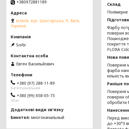
+380972881189
Склад
Полімерне 
Підготовк
м.Київ, вул. Шахтарська, 9, Київ,
Україна
Фарбу потр
поверхні в
Пошкоджені
покриття 
Sorbi
FLORA Сolo
Нова пов
Евген Васильйович
Поверхня м
фарба нано
кількість 
+380 (97) 288-11-89
Раніше п
Багатоканальний
Поверхня м
+380 (99) 658-05-73
поверхні о
Viber
обробити б
Нанесенн
Бинотел
многоканальный
Перед вико
до +30°З в
Витрата фа