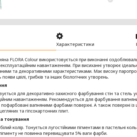
Характеристики
яна FLORA Сolour використовується при виконанні оздоблюваль
експлуатаційним навантаженням. При висиханні утворює ідеальн
ними та декоративними характеристиками. Має високу паропро
 появи цвілі, грибків та інших біологічних утворень.
ння
ується для декоративно-захисного фарбування стін та стель у
ійним навантаженням. Рекомендується для фарбування вапняних
 пофарбовані вапняними фарбами поверхні. А також поверхні із
цегляних та гіпсокартонних плит.
та тонування
білий колір. Тонується лугостійкими пігментами в пастельні кол
пігменту не повинна перевищувати 5% ваги фарби.