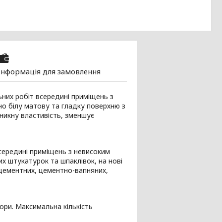
Інформація для замовлення
них робіт всередині приміщень з
о білу матову та гладку поверхню з
никну властивість, зменшує
середині приміщень з невисоким
 штукатурок та шпаклівок, на нові
 цементних, цементно-вапняних,
ьори. Максимальна кількість