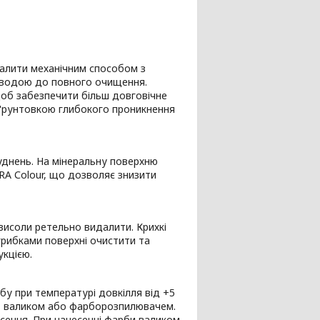
алити механічним способом з
и водою до повного очищення.
об забезпечити більш довговічне
 ґрунтовкою глибокого проникнення
уднень. На мінеральну поверхню
A Сolour, що дозволяє знизити
висоли ретельно видалити. Крихкі
рибками поверхні очистити та
укцією.
у при температурі довкілля від +5
м, валиком або фарборозпилювачем.
есення. При нанесенні фарби валиком