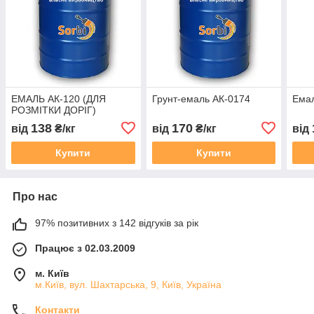
ЕМАЛЬ АК-120 (ДЛЯ
Грунт-емаль АК-0174
Ема
РОЗМІТКИ ДОРІГ)
138
170
від
₴/кг
від
₴/кг
від
Купити
Купити
Про нас
97% позитивних з 142 відгуків за рік
Працює з 02.03.2009
м. Київ
м.Київ, вул. Шахтарська, 9, Київ, Україна
Контакти