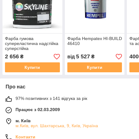
Фарба гумова
Фарба Hempatex HI-BUILD
Фарб
супереластична надстійка
46410
та а
суперстійка
"РабберФлекс" SkyLine
2 656
5 527
400
₴
від
₴
Купити
Купити
Про нас
97% позитивних з 141 відгука за рік
Працює з 02.03.2009
м. Київ
м.Київ, вул. Шахтарська, 9, Київ, Україна
Контакти