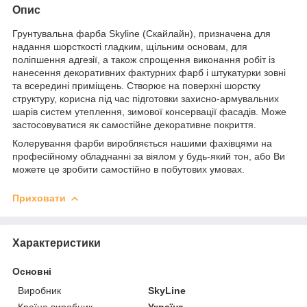
Опис
Грунтувальна фарба Skyline (Скайлайн), призначена для
надання шорсткості гладким, щільним основам, для
поліпшення адгезії, а також спрощення виконання робіт із
нанесення декоративних фактурних фарб і штукатурки зовні
та всередині приміщень. Створює на поверхні шорстку
структуру, корисна під час підготовки захисно-армувальних
шарів систем утеплення, зимової консервації фасадів. Може
застосовуватися як самостійне декоративне покриття.
Колерування фарби виробляється нашими фахівцями на
професійному обладнанні за віялом у будь-який тон, або Ви
можете це зробити самостійно в побутових умовах.
Приховати
Характеристики
Основні
Виробник
SkyLine
Країна виробник
Україна