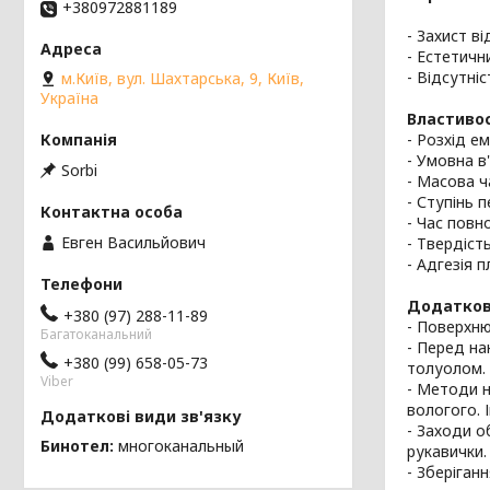
+380972881189
- Захист в
- Естетичн
- Відсутні
м.Київ, вул. Шахтарська, 9, Київ,
Україна
Властивос
- Розхід е
- Умовна в'
Sorbi
- Масова ч
- Ступінь 
- Час повн
Евген Васильйович
- Твердіст
- Адгезія п
Додатков
+380 (97) 288-11-89
- Поверхню
Багатоканальний
- Перед на
+380 (99) 658-05-73
толуолом.
Viber
- Методи н
вологого. 
- Заходи о
Бинотел
многоканальный
рукавички.
- Зберіган