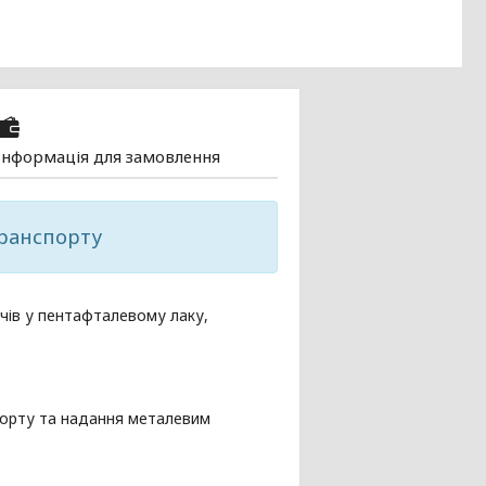
Інформація для замовлення
транспорту
ачів у пентафталевому лаку,
порту та надання металевим