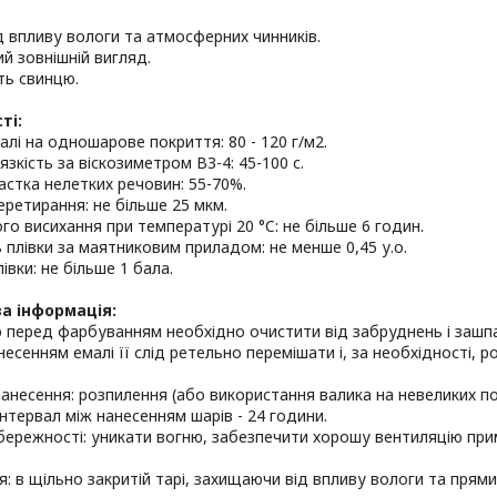
ід впливу вологи та атмосферних чинників.
ий зовнішній вигляд.
сть свинцю.
ті:
малі на одношарове покриття: 80 - 120 г/м2.
язкість за віскозиметром ВЗ-4: 45-100 с.
астка нелетких речовин: 55-70%.
перетирання: не більше 25 мкм.
ого висихання при температурі 20 °C: не більше 6 годин.
ь плівки за маятниковим приладом: не менше 0,45 у.о.
лівки: не більше 1 бала.
а інформація:
 перед фарбуванням необхідно очистити від забруднень і зашп
несенням емалі її слід ретельно перемішати і, за необхідності,
анесення: розпилення (або використання валика на невеликих по
Інтервал між нанесенням шарів - 24 години.
бережності: уникати вогню, забезпечити хорошу вентиляцію при
ня: в щільно закритій тарі, захищаючи від впливу вологи та прям