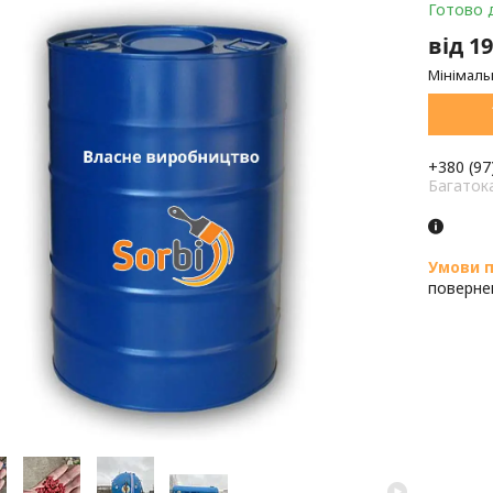
Готово 
від
19
Мінімаль
+380 (97
Багаток
поверне