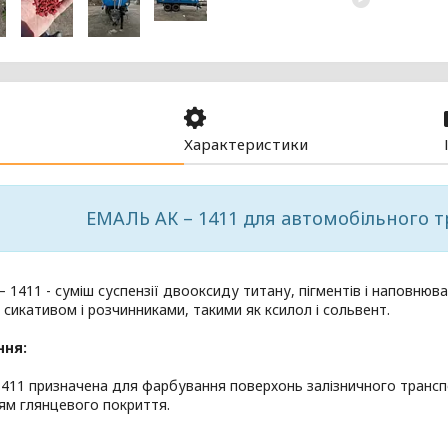
Характеристики
ЕМАЛЬ АК – 1411 для автомобільного 
 1411 - суміш суспензії двооксиду титану, пігментів і наповнюв
сикативом і розчинниками, такими як ксилол і сольвент.
ння:
1411 призначена для фарбування поверхонь залізничного транс
ям глянцевого покриття.