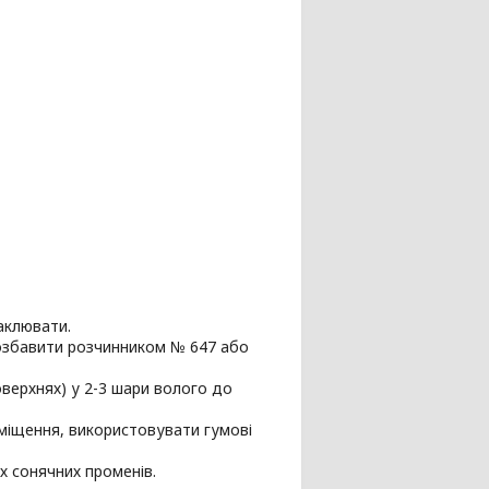
аклювати.
 розбавити розчинником № 647 або
верхнях) у 2-3 шари волого до
міщення, використовувати гумові
их сонячних променів.