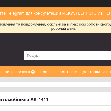
йте Telegram для консультации ИСКУСТВЕННОГО ИНТЕ
влення та повідомлення, оскільки за її графіком роботи сього
робочий день.
вари та послуги
Про нас
Контакти
Доставка та оп
втомобільна АК-1411