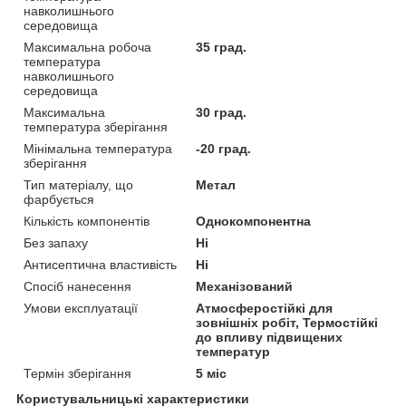
навколишнього
середовища
Максимальна робоча
35 град.
температура
навколишнього
середовища
Максимальна
30 град.
температура зберігання
Мінімальна температура
-20 град.
зберігання
Тип матеріалу, що
Метал
фарбується
Кількість компонентів
Однокомпонентна
Без запаху
Ні
Антисептична властивість
Ні
Спосіб нанесення
Механізований
Умови експлуатації
Атмосферостійкі для
зовнішніх робіт, Термостійкі
до впливу підвищених
температур
Термін зберігання
5 міс
Користувальницькі характеристики