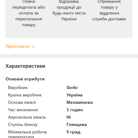
Повна
Відправка
Отримання
передплата або
продукції до
товару у
оплата за
будь-якого міста
відділенні
пересилання
України
служби доставки
товару
Приховати
Характеристики
Основні атрибути
Виробник
Sorbi
Країна виробник
Україна
Основа емалі
Меламінова
Час висихання
1 годин
Аерозольна емаль
Ні
Ступінь блиску
Глянцева
Мінімальна робоча
5 град.
температура