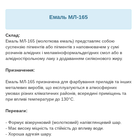
Емаль МЛ-165
Склад:
Емаль МЛ-165 (молоткова емаль) представляє собою
суспензію пігментів або пігментів з наповнювачем у сумі
розчинів алкідних і меламіноформальдегідних смол або в
алкідностірольному лаку з додаванням силіконового жиру.
Призначення:
Емаль МЛ-165 призначена для фарбування приладів та інших
металевих виробів, що експлуатуються в атмосферних
умовах різних кліматичних районів, всередині приміщень та
при впливі температури до 130°C.
Переваги:
- Формує візерунковий (молотковий) напівглянцевий шар.
- Має високу міцність та стійкість до впливу води.
- Хороша адгезія шару.