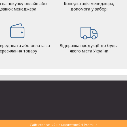
а на покупку онлайн або
Консультація менеджера,
дзвінок менеджера
допомога у виборі
ередплата або оплата за
Відправка продукції до будь-
ересилання товару
якого міста України
Сайт створений на маркетплейсі
Prom.ua