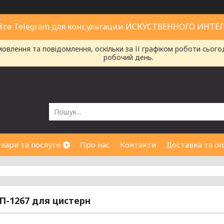
йте Telegram для консультации ИСКУСТВЕННОГО ИНТЕ
влення та повідомлення, оскільки за її графіком роботи сього
робочий день.
вари та послуги
Про нас
Контакти
Доставка та оп
П-1267 для цистерн