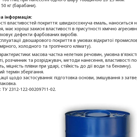
 50 кг (барабани).
а інформація:
сті властивостей покриття: швидкосохнуча емаль, наноситься 
я, має хороші захисні властивості в присутності хімічно агресивн
иховує дефекти фарбованих виробів.
ксплуатації двошарового покриття в умовах відкритої промислов
мірного, холодного та тропічного клімату).
 характеристики: масова частка нелетких речовин, умовна в'язкіст
і, розчинник та розріджувач, методи нанесення, властивості пок
ь, міцність плівки при ударі, стійкість до дії води та бензину).
ий термін зберігання.
ації щодо застосування: підготовка основи, змішування з зат
паковка.
: ТУ 2312-122-00209711-02.