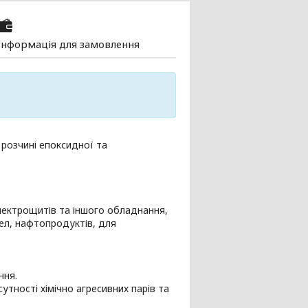
Інформація для замовлення
 розчині епоксидної та
електрощитів та іншого обладнання,
сел, нафтопродуктів, для
ння.
сутності хімічно агресивних парів та