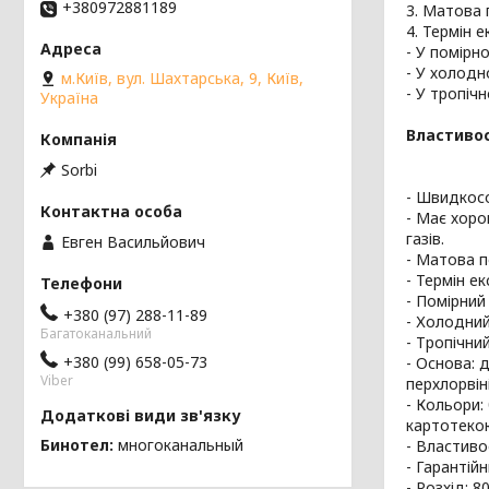
+380972881189
3. Матова 
4. Термін 
- У помірно
- У холодн
м.Київ, вул. Шахтарська, 9, Київ,
- У тропічн
Україна
Властивос
Sorbi
- Швидкосо
- Має хоро
газів.
Евген Васильйович
- Матова 
- Термін е
- Помірний 
+380 (97) 288-11-89
- Холодний
Багатоканальний
- Тропічний
+380 (99) 658-05-73
- Основа: 
Viber
перхлорвін
- Кольори: 
картотекою
Бинотел
многоканальный
- Властиво
- Гарантійн
- Розхід: 