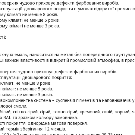
поверхня чудово приховує дефекти фарбованих виробів.
експлуатації двошарового покриття в умовах відкритої промисл
му кліматі не менше 8 років.
ому кліматі не менше 5 років.
ому кліматі не менше 3 років.
ті:
хнуча емаль, наноситься на метал без попереднього грунтуван
ші захисні властивості в відкритій промисловій атмосфері, в прис
поверхня чудово приховує дефекти фарбованих виробів.
ксплуатації двошарового покриття:
клімат: не менше 8 років.
 клімат: не менше 5 років.
 клімат: не менше 3 років.
двокомпонентна система – суспензія пігментів та наповнювачів у
ілової смоли.
білий, світло-сірий, сірий, темно-сірий, кремовий, синій, чорний, 
 RAL та зразком кольору замовника.
сті покриття: однорідна матова поверхня.
ий термін зберігання: 12 місяців.
80-100 г/м2 при нанесенні одного шару товщиною 20-25 мкм.