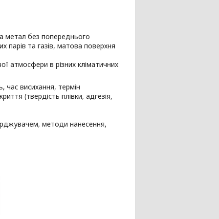
на метал без попереднього
их парів та газів, матова поверхня
ої атмосфери в різних кліматичних
ь, час висихання, термін
риття (твердість плівки, адгезія,
верджувачем, методи нанесення,