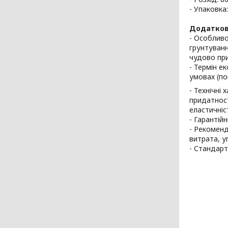
- Упаковка:
Додатков
- Особливо
грунтуванн
чудово пр
- Термін е
умовах (по
- Технічні
придатност
еластичніст
- Гарантійн
- Рекоменд
витрата, у
- Стандарт