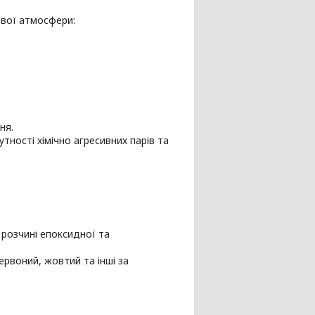
ової атмосфери:
ня.
утності хімічно агресивних парів та
 розчині епоксидної та
червоний, жовтий та інші за