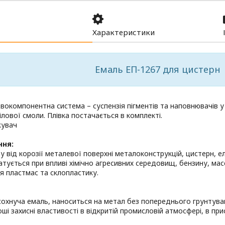
Характеристики
Емаль ЕП-1267 для цистерн
двокомпонентна система – суспензія пігментів та наповнювачів у
ілової смоли. Плівка постачається в комплекті.
жувач
ння:
у від корозії металевої поверхні металоконструкцій, цистерн, 
атується при впливі хімічно агресивних середовищ, бензину, ма
 пластмас та склопластику.
охнуча емаль, наноситься на метал без попереднього грунтува
оші захисні властивості в відкритій промисловій атмосфері, в при