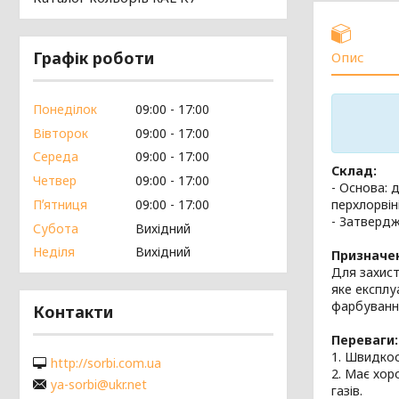
Графік роботи
Опис
Понеділок
09:00
17:00
Вівторок
09:00
17:00
Середа
09:00
17:00
Склад:
Четвер
09:00
17:00
- Основа: 
перхлорвін
Пʼятниця
09:00
17:00
- Затверд
Субота
Вихідний
Неділя
Вихідний
Призначе
Для захист
яке експлу
фарбування
Контакти
Переваги:
1. Швидкос
http://sorbi.com.ua
2. Має хор
ya-sorbi@ukr.net
газів.