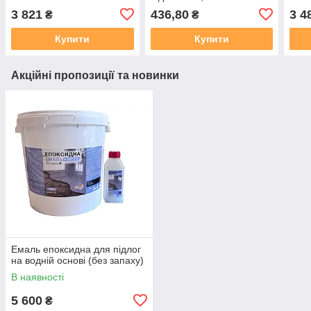
коричневий 2.8, Червоно-
3 821
436,80
3 4
₴
₴
коричневий
Купити
Купити
Акційні пропозиції та новинки
Емаль епоксидна для підлог
на водній основі (без запаху)
В наявності
5 600
₴