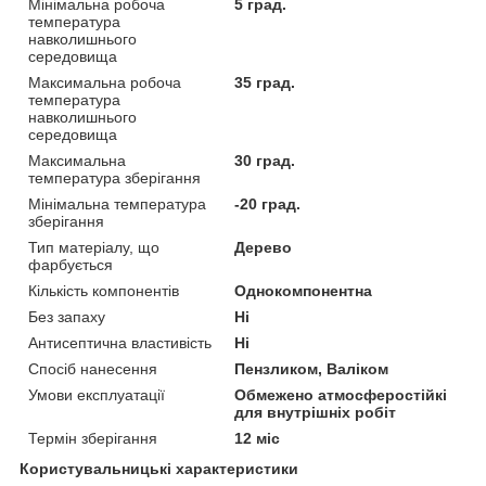
Мінімальна робоча
5 град.
температура
навколишнього
середовища
Максимальна робоча
35 град.
температура
навколишнього
середовища
Максимальна
30 град.
температура зберігання
Мінімальна температура
-20 град.
зберігання
Тип матеріалу, що
Дерево
фарбується
Кількість компонентів
Однокомпонентна
Без запаху
Ні
Антисептична властивість
Ні
Спосіб нанесення
Пензликом, Валіком
Умови експлуатації
Обмежено атмосферостійкі
для внутрішніх робіт
Термін зберігання
12 міс
Користувальницькі характеристики