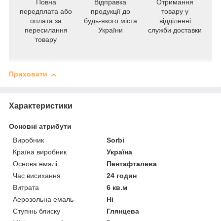
Повна
Відправка
Отримання
передплата або
продукції до
товару у
оплата за
будь-якого міста
відділенні
пересилання
України
служби доставки
товару
Приховати
Характеристики
Основні атрибути
Виробник
Sorbi
Країна виробник
Україна
Основа емалі
Пентафталева
Час висихання
24 годин
Витрата
6 кв.м
Аерозольна емаль
Ні
Ступінь блиску
Глянцева