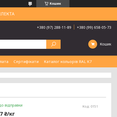
Кошик
ЛЛЕКТА
+380 (97) 288-11-89
+380 (99) 658-05-73
Кошик
лата
Сертифікати
Каталог кольорів RAL K7
до відправки
Код:
0151
7 ₴/кг