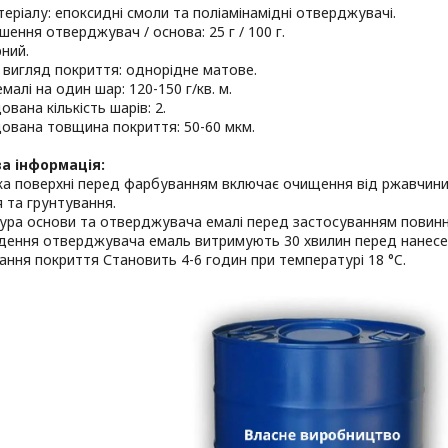
еріалу: епоксидні смоли та поліамінамідні отверджувачі.
ошення отверджувач / основа: 25 г / 100 г.
рний.
й вигляд покриття: однорідне матове.
малі на один шар: 120-150 г/кв. м.
ована кількість шарів: 2.
ована товщина покриття: 50-60 мкм.
а інформація:
ка поверхні перед фарбуванням включає очищення від ржавчини,
 та грунтування.
ура основи та отверджувача емалі перед застосуванням повинна
едення отверджувача емаль витримують 30 хвилин перед нанесе
хання покриття Становить 4-6 годин при температурі 18 °C.