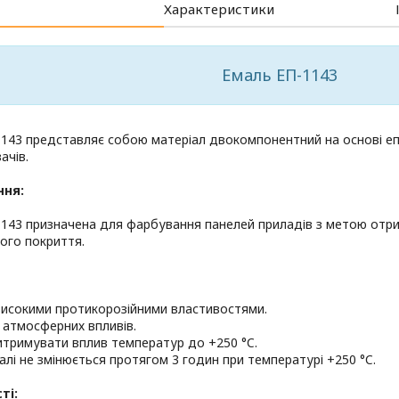
Характеристики
Емаль ЕП-1143
143 представляє собою матеріал двокомпонентний на основі еп
ачів.
ння:
1143 призначена для фарбування панелей приладів з метою отр
ого покриття.
високими протикорозійними властивостями.
о атмосферних впливів.
итримувати вплив температур до +250 °C.
малі не змінюється протягом 3 годин при температурі +250 °C.
ті: