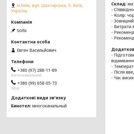
Склад:
мат
м.Київ, вул. Шахтарська, 9, Київ,
- Співвідн
Україна
- Колір: чо
- Зовнішні
- Витрати е
Sorbi
- Рекоменд
- Рекоменд
Додатков
Евген Васильйович
- Підготов
відмивання
- Температ
+380 (97) 288-11-89
- Після вв
Багатоканальний
- Час виси
+380 (99) 658-05-73
Viber
Бинотел
многоканальный