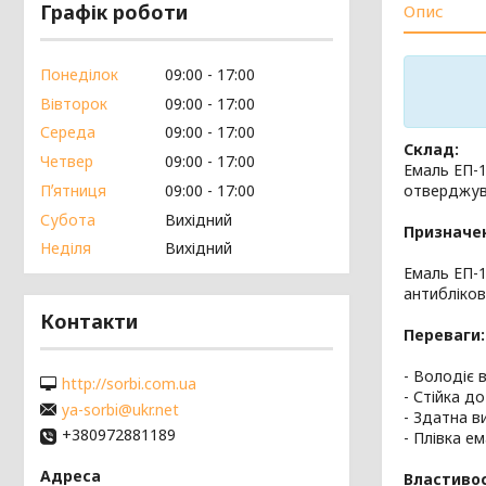
Графік роботи
Опис
Понеділок
09:00
17:00
Вівторок
09:00
17:00
Середа
09:00
17:00
Склад:
Четвер
09:00
17:00
Емаль ЕП-1
отверджув
Пʼятниця
09:00
17:00
Субота
Вихідний
Призначе
Неділя
Вихідний
Емаль ЕП-
антибліков
Контакти
Переваги:
- Володіє 
http://sorbi.com.ua
- Стійка д
ya-sorbi@ukr.net
- Здатна в
+380972881189
- Плівка е
Властивос