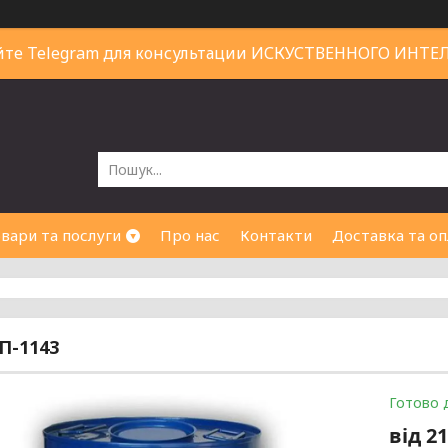
йте Telegram для консультации ИСКУСТВЕННОГО ИНТЕ
вари та послуги
Про нас
Контакти
Доставка та оп
П-1143
Готово 
від
21