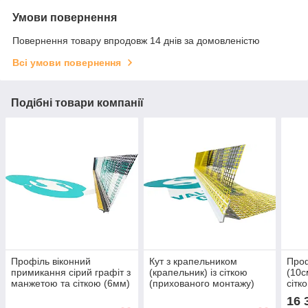
Умови повернення
Повернення товару впродовж 14 днів за домовленістю
Всі умови повернення
Подібні товари компанії
Профіль віконний
Кут з крапельником
Проф
примикання сірий графіт з
(крапельник) із сіткою
(10с
манжетою та сіткою (6мм)
(прихованого монтажу)
сітк
прошитий
16 