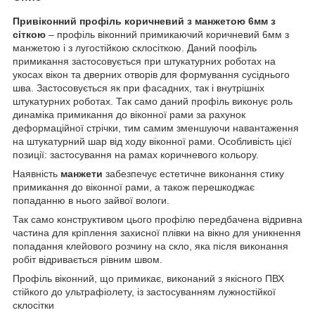
Привіконний профіль коричневий з манжетою 6мм з
сіткою
– профіль віконний примикаючий коричневий 6мм з
манжетою і з лугостійкою склосіткою. Даний поофіль
примикання застосовується при штукатурних роботах на
укосах вікон та дверних отворів для формування сусіднього
шва. Застосовується як при фасадних, так і внутрішніх
штукатурних роботах. Так само даний профіль виконує роль
динаміка примикання до віконної рами за рахунок
деформаційної стрічки, тим самим зменшуючи навантаження
на штукатурний шар від ходу віконної рами. Особливість цієї
позиції: застосування на рамах коричневого кольору.
Наявність
манжети
забезпечує естетичне виконання стику
примикання до віконної рами, а також перешкоджає
попаданню в нього зайвої вологи.
Так само конструктивом цього профілю передбачена відривна
частина для кріплення захисної плівки на вікно для уникнення
попадання клейового розчину на скло, яка після виконання
робіт відривається рівним швом.
Профіль віконний, що примикає, виконаний з якісного ПВХ
стійкого до ультрафіолету, із застосуванням лужностійкої
склосітки