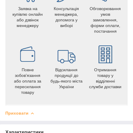
Заявка на
Консультація
Обговорювання
купівлю онлайн
менеджера,
умов
або дзвінок
допомога у
замовлення,
менеджеру
виборі
форми оплати,
постачання
Повне
Відсилання
Отримання
зобов'язання
продукції до
товару у
або оплата за
будь-якого міста
відділенні
пересилання
України
служби доставки
товару
Приховати
Характеристики