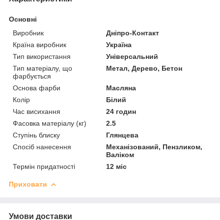
Основні
Виробник
Дніпро-Контакт
Країна виробник
Україна
Тип використання
Універсальний
Тип матеріалу, що
Метал, Дерево, Бетон
фарбується
Основа фарби
Масляна
Колір
Білий
Час висихання
24 годин
Фасовка матеріалу (кг)
2.5
Ступінь блиску
Глянцева
Спосіб нанесення
Механізований, Пензликом,
Валіком
Термін придатності
12 міс
Приховати
Умови доставки