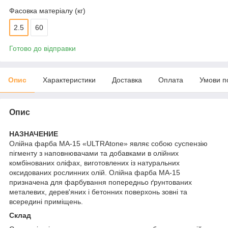
Фасовка матеріалу (кг)
2.5
60
Готово до відправки
Опис
Характеристики
Доставка
Оплата
Умови п
Опис
НАЗНАЧЕНИЕ
Олійна фарба МА-15 «ULTRAtone» являє собою суспензію
пігменту з наповнювачами та добавками в олійних
комбінованих оліфах, виготовлених із натуральних
оксидованих рослинних олій. Олійна фарба МА-15
призначена для фарбування попередньо ґрунтованих
металевих, дерев'яних і бетонних поверхонь зовні та
всередині приміщень.
Склад