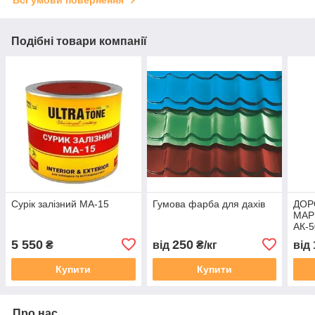
Всі умови повернення
Подібні товари компанії
Сурік залізний МА-15
Гумова фарба для дахів
ДОР
МАР
АК-5
5 550
250
₴
від
₴/кг
від
Купити
Купити
Про нас