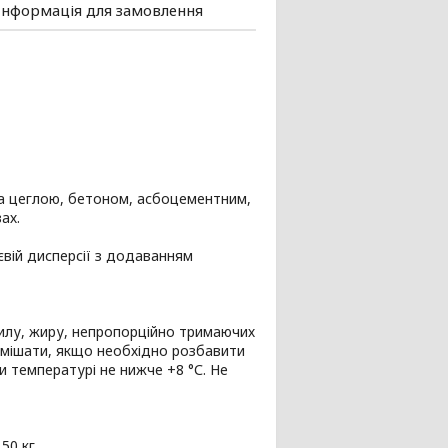
Інформація для замовлення
за цеглою, бетоном, асбоцементним,
вах.
євій дисперсії з додаванням
пилу, жиру, непропорційно тримаючих
ремішати, якщо необхідно розбавити
и температурі не нижче +8 °С. Не
 50 кг.