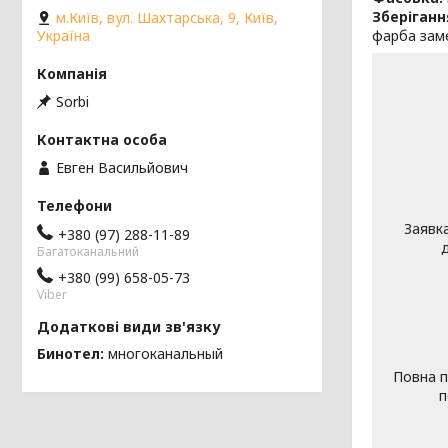
Зберіганн
м.Київ, вул. Шахтарська, 9, Київ,
Україна
фарба заме
Sorbi
Евген Васильйович
Заявк
+380 (97) 288-11-89
Багатоканальний
+380 (99) 658-05-73
Viber
Бинотел
многоканальный
Повна п
п