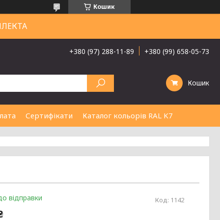
Кошик
ЛЛЕКТА
+380 (97) 288-11-89
+380 (99) 658-05-73
Кошик
лата
Сертифікати
Каталог кольорів RAL K7
до відправки
Код:
1142
₴