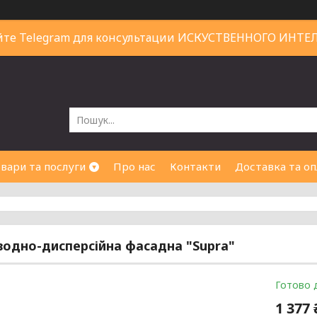
йте Telegram для консультации ИСКУСТВЕННОГО ИНТЕ
вари та послуги
Про нас
Контакти
Доставка та оп
водно-дисперсійна фасадна "Supra"
Готово 
1 377 