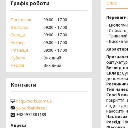
Графік роботи
Опис
Переваги:
Понеділок
09:00
17:00
- Екологічн
Вівторок
09:00
17:00
- Стійкіст
Середа
09:00
17:00
- Тривалий
- Висока у
Четвер
09:00
17:00
Характер
Пʼятниця
09:00
17:00
Призначе
Субота
Вихідний
оштукатурн
Неділя
Вихідний
Вигляд по
Склад:
Сус
допоміжни
Розчинни
Контакти
Тип нанес
Спосіб ви
покриття, 
http://sorbi.com.ua
водою до р
ya-sorbi@ukr.net
наносити н
+380972881189
Час висих
Розхід:
18
Фасовка: