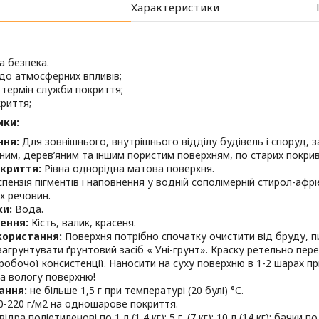
Характеристики
а безпека.
ь до атмосферних впливів;
 термін служби покриття;
криття;
ики:
ння:
Для зовнішнього, внутрішнього відділу будівель і споруд, 
им, дерев’яним та іншим пористим поверхням, по старих покри
криття:
Рівна однорідна матова поверхня.
пензія пігментів і наповнення у водній сополімерній стирол-афрі
х речовин.
ки:
Вода.
ення:
Кість, валик, красеня.
користання:
Поверхня потрібно спочатку очистити від бруду, 
загрунтувати ґрунтовий засіб « Уні-грунт». Краску ретельно пе
обочої консистенції. Наносити на суху поверхню в 1-2 шарах пр
а вологу поверхню!
ання:
не більше 1,5 г при температурі (20 булі) °С.
0-220 г/м2 на одношарове покриття.
відра поліетиленові по 1 л (1,4 кг); 5 г. (7 кг); 10 л (14 кг); бачки по